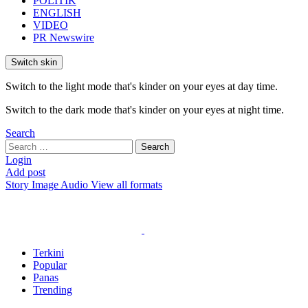
POLITIK
ENGLISH
VIDEO
PR Newswire
Switch skin
Switch to the light mode that's kinder on your eyes at day time.
Switch to the dark mode that's kinder on your eyes at night time.
Search
Search
Search
for:
Login
Add post
Story
Image
Audio
View all formats
Terkini
Popular
Panas
Trending