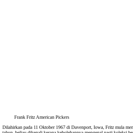
Frank Fritz American Pickers
Dilahirkan pada 11 Oktober 1967 di Davenport, Iowa, Fritz mula me
tahun, beliau dikenali kerana kebolehannya mengenal pasti koleksi be