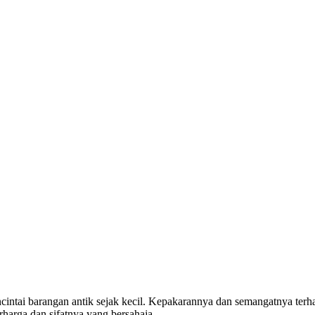
ncintai barangan antik sejak kecil. Kepakarannya dan semangatnya te
rharga dan sifatnya yang bersahaja.