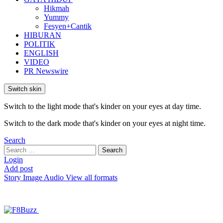
Hikmah
Yummy
Fesyen+Cantik
HIBURAN
POLITIK
ENGLISH
VIDEO
PR Newswire
Switch skin
Switch to the light mode that's kinder on your eyes at day time.
Switch to the dark mode that's kinder on your eyes at night time.
Search
Search
Search
for:
Login
Add post
Story
Image
Audio
View all formats