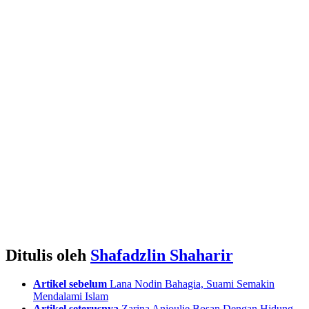
Ditulis oleh
Shafadzlin Shaharir
See
Artikel sebelum
Lana Nodin Bahagia, Suami Semakin
more
Mendalami Islam
Artikel seterusnya
Zarina Anjoulie Bosan Dengan Hidung