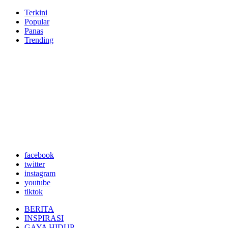
Terkini
Popular
Panas
Trending
facebook
twitter
instagram
youtube
tiktok
BERITA
INSPIRASI
GAYA HIDUP