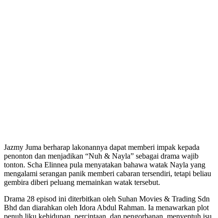
Jazmy Juma berharap lakonannya dapat memberi impak kepada
penonton dan menjadikan “Nuh & Nayla” sebagai drama wajib
tonton. Scha Elinnea pula menyatakan bahawa watak Nayla yang
mengalami serangan panik memberi cabaran tersendiri, tetapi beliau
gembira diberi peluang memainkan watak tersebut.
Drama 28 episod ini diterbitkan oleh Suhan Movies & Trading Sdn
Bhd dan diarahkan oleh Idora Abdul Rahman. Ia menawarkan plot
penuh liku kehidupan, percintaan, dan pengorbanan, menyentuh isu