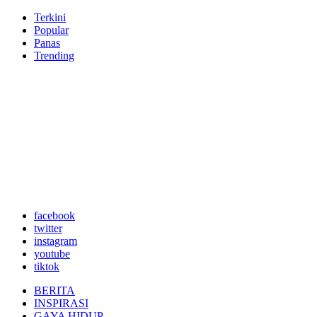
Terkini
Popular
Panas
Trending
facebook
twitter
instagram
youtube
tiktok
BERITA
INSPIRASI
GAYA HIDUP