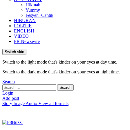
Hikmah
Yummy
Fesyen+Cantik
HIBURAN
POLITIK
ENGLISH
VIDEO
PR Newswire
Switch skin
Switch to the light mode that's kinder on your eyes at day time.
Switch to the dark mode that's kinder on your eyes at night time.
Search
Search
Search
for:
Login
Add post
Story
Image
Audio
View all formats