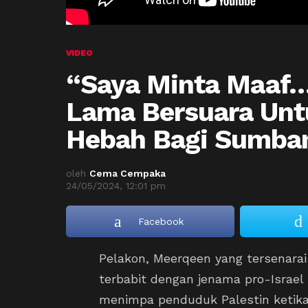
VIDEO
“Saya Minta Maaf
Lama Bersuara Untu
Hebah Bagi Sumba
oleh
Cema Cempaka
24/05/2024, 12:01 pm
Facebook
Pelakon, Meerqeen yang tersenara
terbabit dengan jenama pro-Israel
menimpa penduduk Palestin ketika 