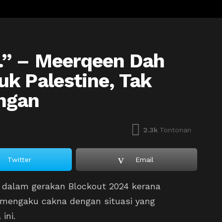
…” – Meerqeen Dah
k Palestine, Tak
ngan
2.3k
Tontonan
Twitter
Email
i dalam gerakan Blockout 2024 kerana
 mengaku cakna dengan situasi yang
ini.