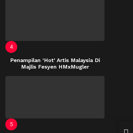
Penampilan ‘Hot’ Artis Malaysia Di
Majlis Fesyen HMxMugler
Suri