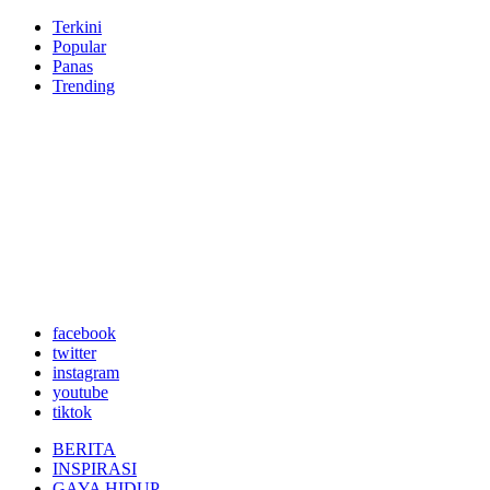
Terkini
Popular
Panas
Trending
facebook
twitter
instagram
youtube
tiktok
BERITA
INSPIRASI
GAYA HIDUP