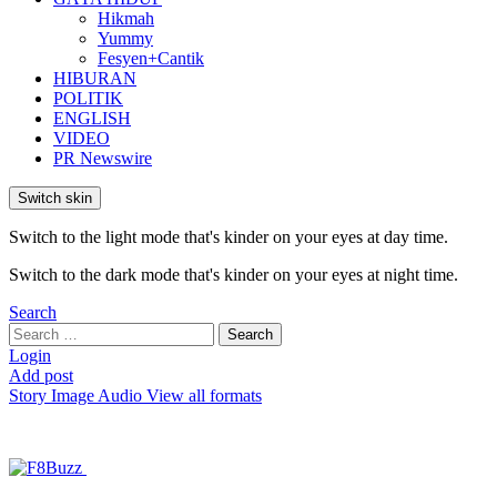
Hikmah
Yummy
Fesyen+Cantik
HIBURAN
POLITIK
ENGLISH
VIDEO
PR Newswire
Switch skin
Switch to the light mode that's kinder on your eyes at day time.
Switch to the dark mode that's kinder on your eyes at night time.
Search
Search
Search
for:
Login
Add post
Story
Image
Audio
View all formats