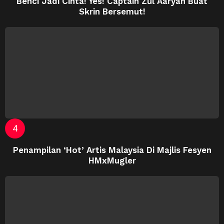
Benci Jadi Cinta! Yes! Captain Zul Aaryan Buat
Skrin Bersemut!
Penampilan ‘Hot’ Artis Malaysia Di Majlis Fesyen
HMxMugler