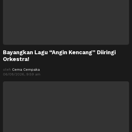
Bayangkan Lagu “Angin Kencang” Diiringi
Orkestra!
oleh
Cema Cempaka
06/08/2026, 9:59 am