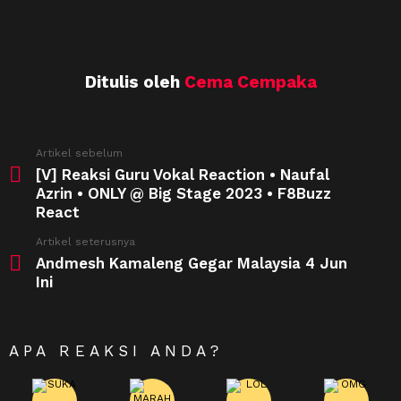
Ditulis oleh
Cema Cempaka
See
Artikel sebelum
more
[V] Reaksi Guru Vokal Reaction • Naufal
Azrin • ONLY @ Big Stage 2023 • F8Buzz
React
Artikel seterusnya
Andmesh Kamaleng Gegar Malaysia 4 Jun
Ini
APA REAKSI ANDA?