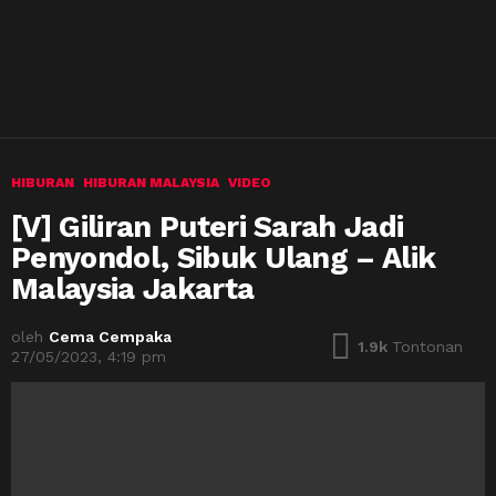
HIBURAN
HIBURAN MALAYSIA
VIDEO
[V] Giliran Puteri Sarah Jadi
Penyondol, Sibuk Ulang – Alik
Malaysia Jakarta
oleh
Cema Cempaka
1.9k
Tontonan
27/05/2023, 4:19 pm