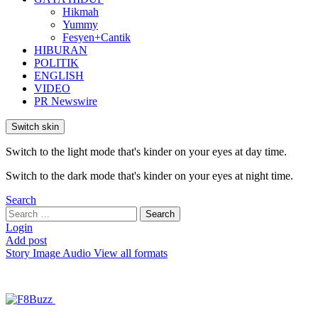
Hikmah
Yummy
Fesyen+Cantik
HIBURAN
POLITIK
ENGLISH
VIDEO
PR Newswire
Switch skin
Switch to the light mode that's kinder on your eyes at day time.
Switch to the dark mode that's kinder on your eyes at night time.
Search
Search
Search
for:
Login
Add post
Story
Image
Audio
View all formats