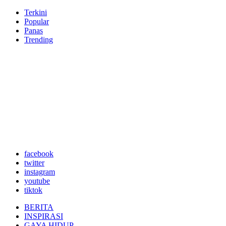
Terkini
Popular
Panas
Trending
facebook
twitter
instagram
youtube
tiktok
BERITA
INSPIRASI
GAYA HIDUP