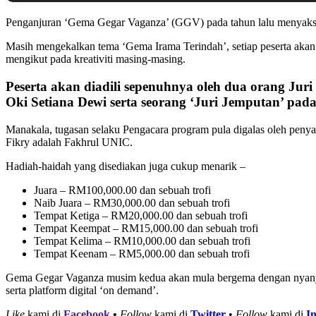
Penganjuran ‘Gema Gegar Vaganza’ (GGV) pada tahun lalu menyaksi
Masih mengekalkan tema ‘Gema Irama Terindah’, setiap peserta akan 
mengikut pada kreativiti masing-masing.
Peserta akan diadili sepenuhnya oleh dua orang Juri
Oki Setiana Dewi serta seorang ‘Juri Jemputan’ pada
Manakala, tugasan selaku Pengacara program pula digalas oleh penyan
Fikry adalah Fakhrul UNIC.
Hadiah-haidah yang disediakan juga cukup menarik –
Juara – RM100,000.00 dan sebuah trofi
Naib Juara – RM30,000.00 dan sebuah trofi
Tempat Ketiga – RM20,000.00 dan sebuah trofi
Tempat Keempat – RM15,000.00 dan sebuah trofi
Tempat Kelim
a
– RM10,000.00 dan sebuah trofi
Tempat Keenam
– RM5,000.00 dan sebuah trofi
Gema Gegar Vaganza musim kedua akan mula bergema dengan nyanyian
serta platform digital ‘on demand’.
Like
kami di
Facebook
•
Follow
kami di
Twitter
•
Follow
kami di
I