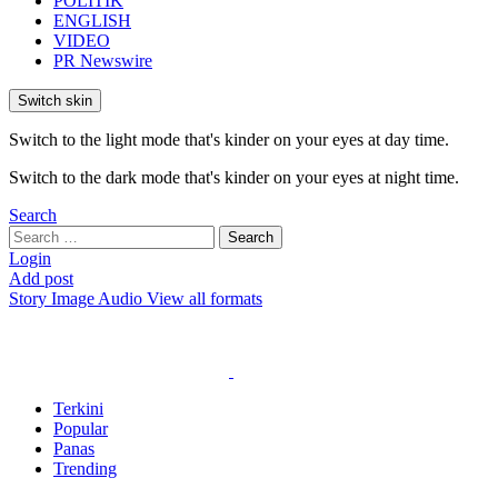
POLITIK
ENGLISH
VIDEO
PR Newswire
Switch skin
Switch to the light mode that's kinder on your eyes at day time.
Switch to the dark mode that's kinder on your eyes at night time.
Search
Search
Search
for:
Login
Add post
Story
Image
Audio
View all formats
Terkini
Popular
Panas
Trending