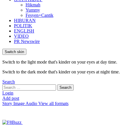
Hikmah
Yummy
Fesyen+Cantik
HIBURAN
POLITIK
ENGLISH
VIDEO
PR Newswire
Switch skin
Switch to the light mode that's kinder on your eyes at day time.
Switch to the dark mode that's kinder on your eyes at night time.
Search
Search
Search
for:
Login
Add post
Story
Image
Audio
View all formats