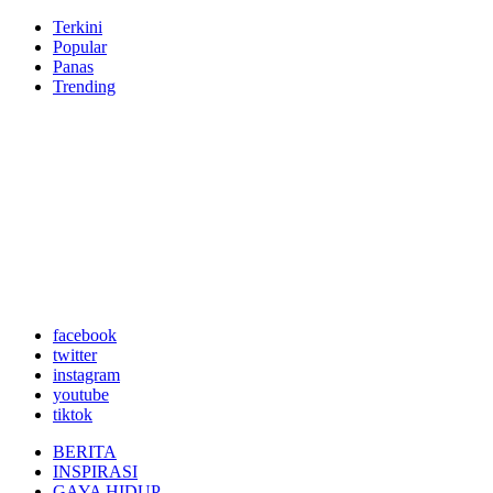
Terkini
Popular
Panas
Trending
facebook
twitter
instagram
youtube
tiktok
BERITA
INSPIRASI
GAYA HIDUP