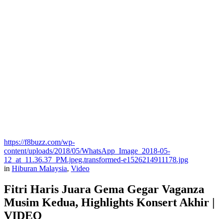
https://f8buzz.com/wp-
content/uploads/2018/05/WhatsApp_Image_2018-05-
12_at_11.36.37_PM.jpeg.transformed-e1526214911178.jpg
in
Hiburan Malaysia
,
Video
Fitri Haris Juara Gema Gegar Vaganza
Musim Kedua, Highlights Konsert Akhir |
VIDEO