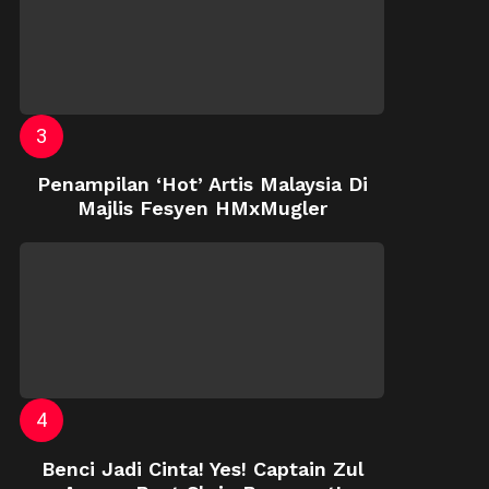
Penampilan ‘Hot’ Artis Malaysia Di
Majlis Fesyen HMxMugler
Benci Jadi Cinta! Yes! Captain Zul