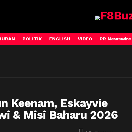
BURAN
POLITIK
ENGLISH
VIDEO
PR Newswire
un Keenam, Eskayvie
wi & Misi Baharu 2026