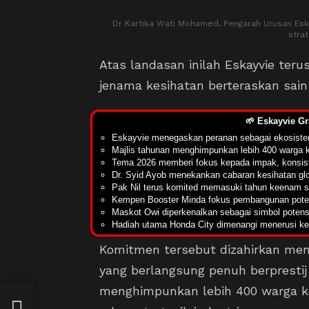
Dr Kartika Wati Mohamed, Pengarah Urusan Esk
strat
Atas landasan inilah Eskayvie te
jenama kesihatan berteraskan sain
🌱 Eskayvie G
Eskayvie menegaskan peranan sebagai ekosistem
Majlis tahunan menghimpunkan lebih 400 warga ke
Tema 2026 memberi fokus kepada impak, konsist
Dr. Syid Ayob menekankan cabaran kesihatan gl
Pak Nil terus komited memasuki tahun keenam s
Kempen Booster Minda fokus pembangunan potens
Maskot Owi diperkenalkan sebagai simbol potens
Hadiah utama Honda City dimenangi menerusi k
Komitmen tersebut dizahirkan men
yang berlangsung penuh berprestij
menghimpunkan lebih 400 warga ke
,