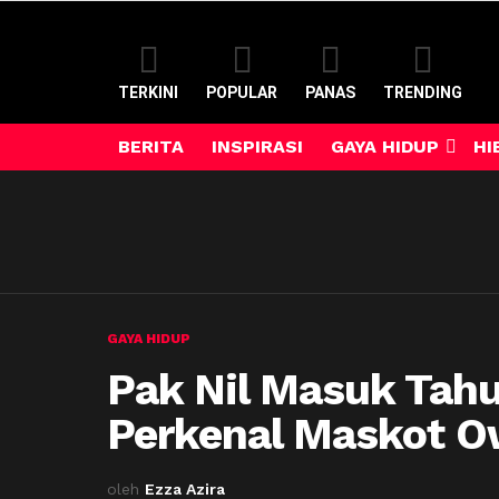
TERKINI
POPULAR
PANAS
TRENDING
BERITA
INSPIRASI
GAYA HIDUP
HI
GAYA HIDUP
Pak Nil Masuk Tah
Perkenal Maskot O
oleh
Ezza Azira