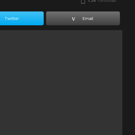
1.2k
Tontonan
Twitter
Email