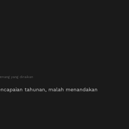
nang yang diraikan
pencapaian tahunan, malah menandakan