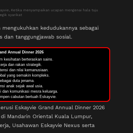
ayvie, Ketika menyampaikan ucapan mengenai hala tuju
egik syarikat
rus mengukuhkan kedudukannya sebagai
s dan tanggungjawab sosial.
rand Annual Dinner 2026
 kesihatan berteraskan sains.
rja dan rakan strategik.
ensi dan nilai kemanusiaan.
obal yang semakin kompleks.
ebagai duta jenama.
i anak sejak awal usia.
i dan komunikasi mesra keluarga.
empen cabutan bertuah Eskayvie.
erusi Eskayvie Grand Annual Dinner 2026
 di Mandarin Oriental Kuala Lumpur,
rja, Usahawan Eskayvie Nexus serta