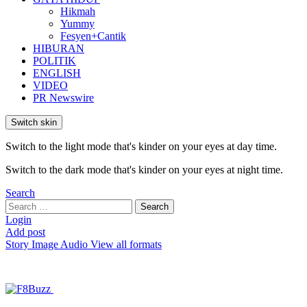
Hikmah
Yummy
Fesyen+Cantik
HIBURAN
POLITIK
ENGLISH
VIDEO
PR Newswire
Switch skin
Switch to the light mode that's kinder on your eyes at day time.
Switch to the dark mode that's kinder on your eyes at night time.
Search
Search
Search
for:
Login
Add post
Story
Image
Audio
View all formats