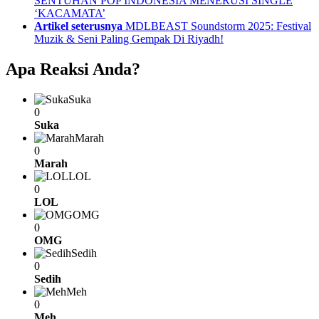
SENTUHAN POP INDONESIA MENERUSI SINGLE
‘KACAMATA’
Artikel seterusnya
MDLBEAST Soundstorm 2025: Festival
Muzik & Seni Paling Gempak Di Riyadh!
Apa Reaksi Anda?
Suka
0
Suka
Marah
0
Marah
LOL
0
LOL
OMG
0
OMG
Sedih
0
Sedih
Meh
0
Meh