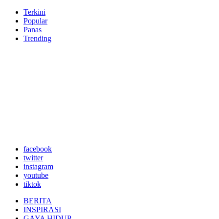
Terkini
Popular
Panas
Trending
facebook
twitter
instagram
youtube
tiktok
BERITA
INSPIRASI
GAYA HIDUP