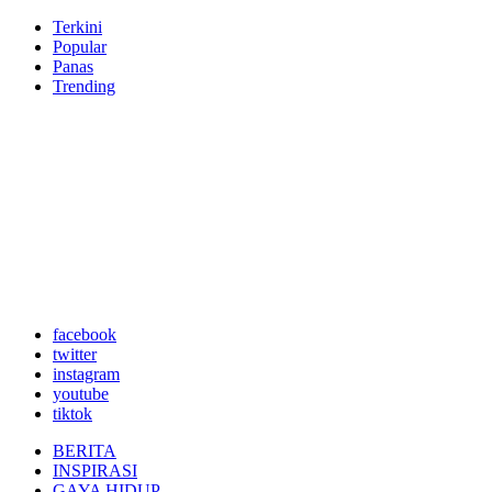
Terkini
Popular
Panas
Trending
facebook
twitter
instagram
youtube
tiktok
BERITA
INSPIRASI
GAYA HIDUP