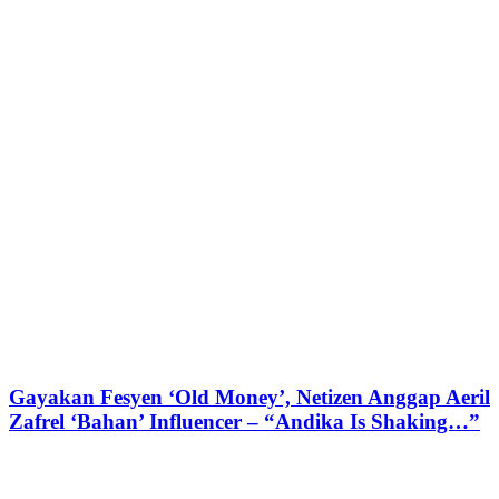
Gayakan Fesyen ‘Old Money’, Netizen Anggap Aeril
Zafrel ‘Bahan’ Influencer – “Andika Is Shaking…”