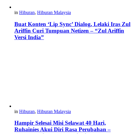
in
Hiburan
,
Hiburan Malaysia
Buat Konten ‘Lip Sync’ Dialog, Lelaki Iras Zul
Ariffin Curi Tumpuan Netizen – “Zul Ariffin
Versi India”
in
Hiburan
,
Hiburan Malaysia
Hampir Selesai Misi Selawat 40 Hari,
Ruhainies Akui Diri Rasa Perubahan –