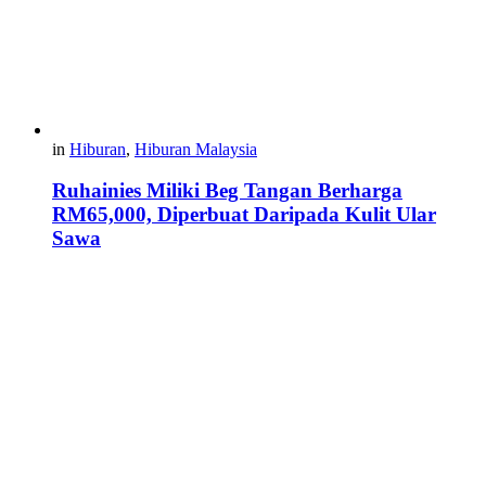
in
Hiburan
,
Hiburan Malaysia
Ruhainies Miliki Beg Tangan Berharga
RM65,000, Diperbuat Daripada Kulit Ular
Sawa