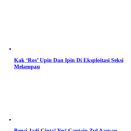
Kak ‘Ros’ Upin Dan Ipin Di Eksploitasi Seksi
Melampau
Benci Jadi Cinta! Yes! Captain Zul Aaryan