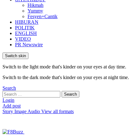
Hikmah
Yummy
Fesyen+Cantik
HIBURAN
POLITIK
ENGLISH
VIDEO
PR Newswire
Switch skin
Switch to the light mode that's kinder on your eyes at day time.
Switch to the dark mode that's kinder on your eyes at night time.
Search
Search
Search
for:
Login
Add post
Story
Image
Audio
View all formats