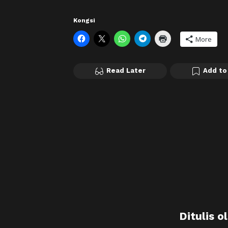
Kongsi
More
Read Later
Add to
Ditulis o