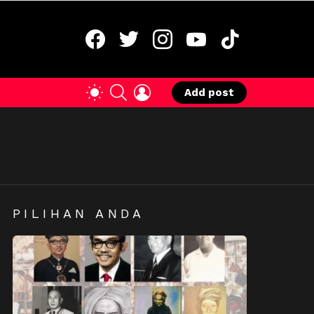
facebook
twitter
instagram
youtube
tiktok
SEARCH
LOGIN
SWITCH
Add post
SKIN
PILIHAN ANDA