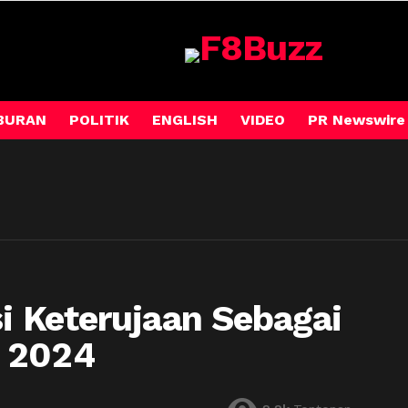
BURAN
POLITIK
ENGLISH
VIDEO
PR Newswire
si Keterujaan Sebagai
n 2024