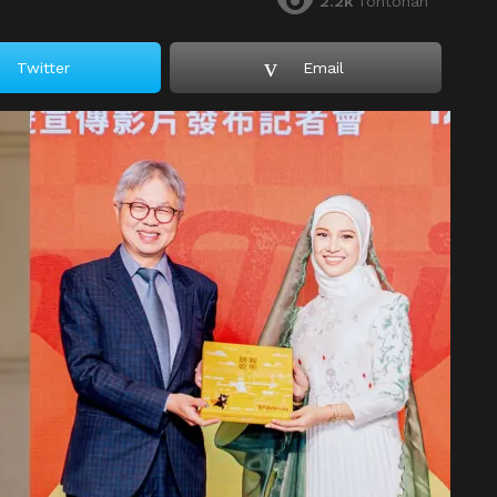
2.2k
Tontonan
Twitter
Email