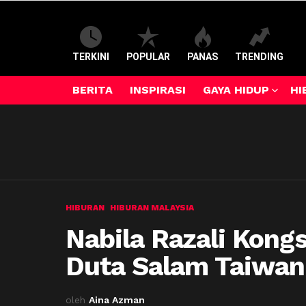
TERKINI
POPULAR
PANAS
TRENDING
BERITA
INSPIRASI
GAYA HIDUP
HI
HIBURAN
HIBURAN MALAYSIA
Nabila Razali Kong
Duta Salam Taiwa
oleh
Aina Azman