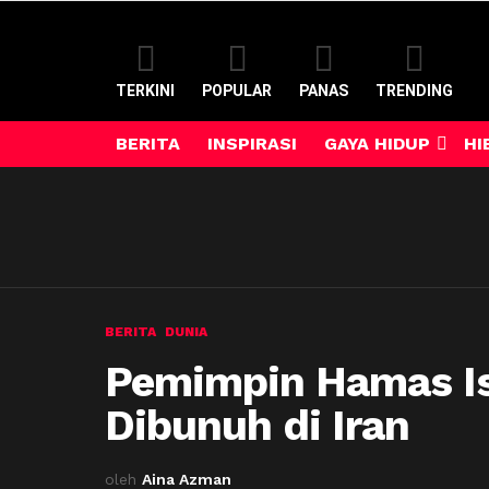
TERKINI
POPULAR
PANAS
TRENDING
BERITA
INSPIRASI
GAYA HIDUP
HI
BERITA
DUNIA
Pemimpin Hamas Is
Dibunuh di Iran
oleh
Aina Azman