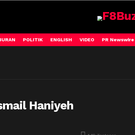
BURAN
POLITIK
ENGLISH
VIDEO
PR Newswire
mail Haniyeh