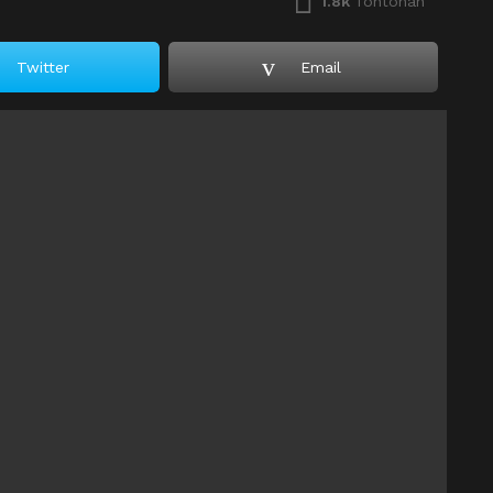
1.8k
Tontonan
Twitter
Email