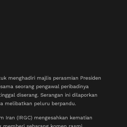
tuk menghadiri majlis perasmian Presiden
rsama seorang pengawal peribadinya
nggal diserang. Serangan ini dilaporkan
wa melibatkan peluru berpandu.
am Iran (IRGC) mengesahkan kematian
dak memberi sebarang komen rasmi