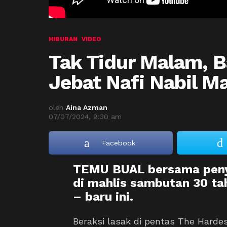
HIBURAN
VIDEO
Tak Tidur Malam, B
Jebat Nafi Nabil Ma
oleh
Aina Azman
07/07/2024, 9:30 am
Facebook
TEMU BUAL bersama peny
di mahlis sambutan 30 ta
– baru ini.
Beraksi lasak di pentas The Hard