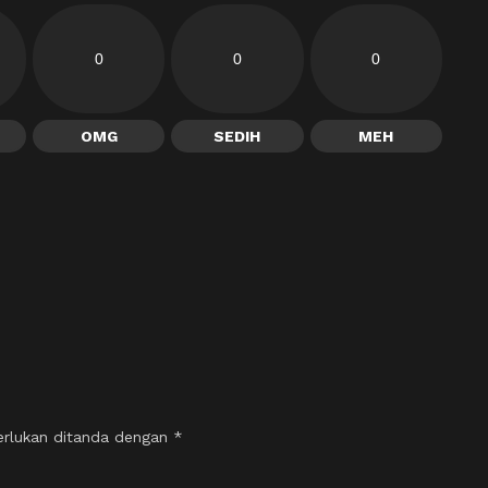
0
0
0
OMG
SEDIH
MEH
erlukan ditanda dengan
*