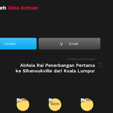
leh
Aina Azman
Twitter
Email
Artikel seterusnya
AirAsia Rai Penerbangan Pertama
ke Sihanoukville dari Kuala Lumpur