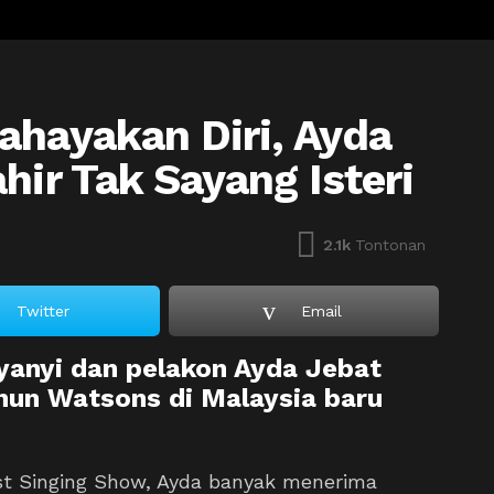
ahayakan Diri, Ayda
hir Tak Sayang Isteri
2.1k
Tontonan
Twitter
Email
anyi dan pelakon Ayda Jebat
hun Watsons di Malaysia baru
est Singing Show, Ayda banyak menerima