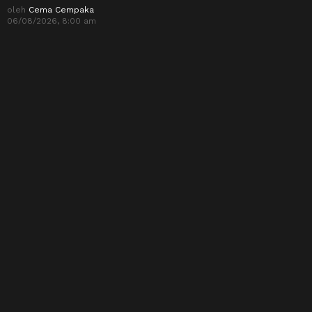
oleh
Cema Cempaka
06/08/2026, 8:00 am