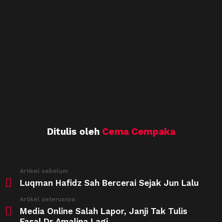
Ditulis oleh
Cema Cempaka
See
Artikel sebelum
more
Luqman Hafidz Sah Bercerai Sejak Jun Lalu
Artikel seterusnya
Media Online Salah Lapor, Janji Tak Tulis
Fasal Dr Amalina Lagi