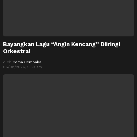
Bayangkan Lagu “Angin Kencang” Diiringi
Orkestra!
oleh
Cema Cempaka
06/08/2026, 9:59 am