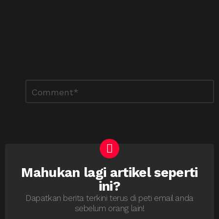
Tinggalkan
Ulasan
*
Balasan
Mahukan lagi artikel seperti
NEWSLETTER
ini?
Dapatkan berita terkini terus di peti email anda
sebelum orang lain!