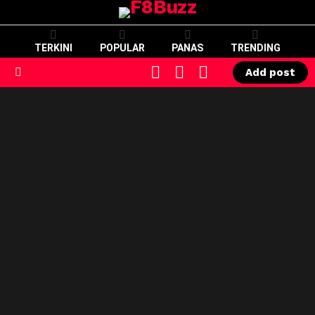
TERKINI
POPULAR
PANAS
TRENDING
CART
LOGIN
SWITCH
Add post
SKIN
Menu