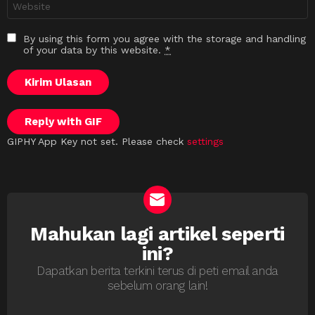
sesawang
By using this form you agree with the storage and handling
of your data by this website.
*
Kirim Ulasan
Reply with
GIF
GIPHY App Key not set. Please check
settings
Mahukan lagi artikel seperti
NEWSLETTER
ini?
Dapatkan berita terkini terus di peti email anda
sebelum orang lain!