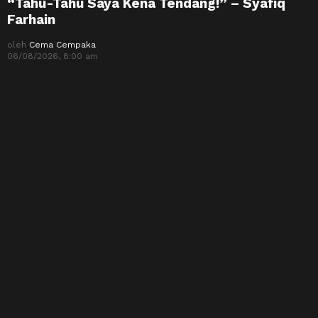
“Tahu-Tahu Saya Kena Tendang!” – Syafiq
Farhain
oleh
Cema Cempaka
06/08/2026, 8:00 am