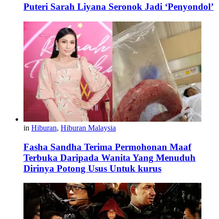
Puteri Sarah Liyana Seronok Jadi ‘Penyondol’
in
Hiburan
,
Hiburan Malaysia
Fasha Sandha Terima Permohonan Maaf
Terbuka Daripada Wanita Yang Menuduh
Dirinya Potong Usus Untuk kurus