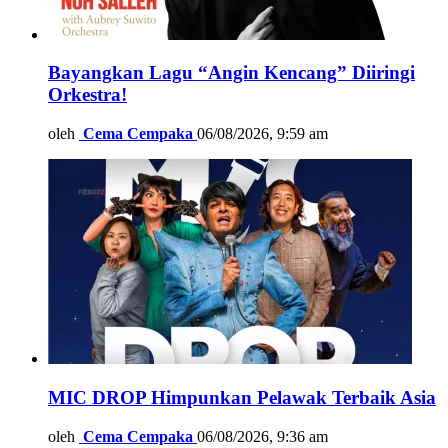
Bayangkan Lagu “Angin Kencang” Diiringi
Orkestra!
oleh
Cema Cempaka
06/08/2026, 9:59 am
MIC DROP Himpunkan Pelawak Terbaik Asia
oleh
Cema Cempaka
06/08/2026, 9:36 am