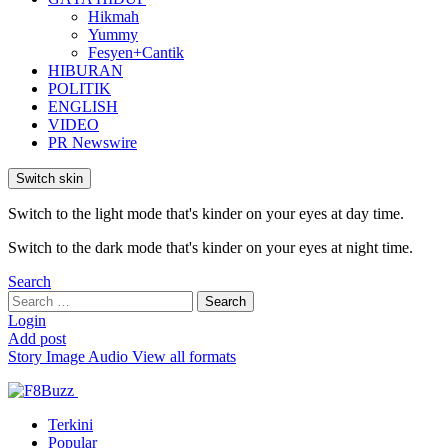
Hikmah
Yummy
Fesyen+Cantik
HIBURAN
POLITIK
ENGLISH
VIDEO
PR Newswire
Switch skin
Switch to the light mode that's kinder on your eyes at day time.
Switch to the dark mode that's kinder on your eyes at night time.
Search
Search
Search
for:
Login
Add post
Story
Image
Audio
View all formats
Terkini
Popular