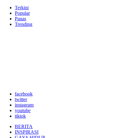
Terkini
Popular
Panas
Trending
facebook
twitter
instagram
youtube
tiktok
BERITA
INSPIRASI
GAYA HIDUP