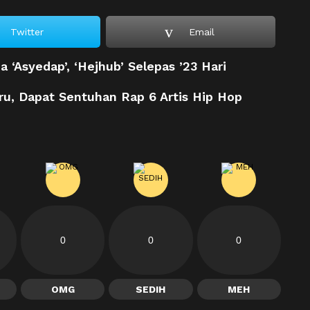
Twitter
Email
 ‘Asyedap’, ‘Hejhub’ Selepas ’23 Hari
u, Dapat Sentuhan Rap 6 Artis Hip Hop
0
0
0
OMG
SEDIH
MEH