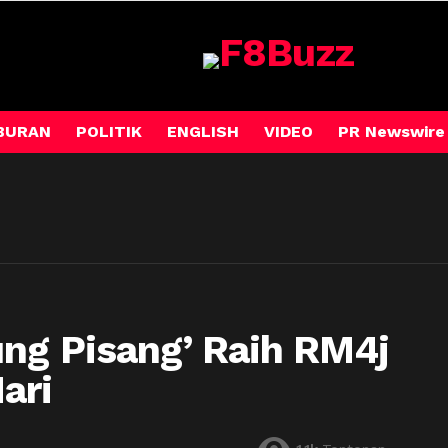
BURAN
POLITIK
ENGLISH
VIDEO
PR Newswire
ng Pisang’ Raih RM4j
ari