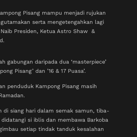
 Kampong Pisang mampu menjadi rujukan
engutamakan serta mengetengahkan lagi
s Naib Presiden, Ketua Astro Shaw &
d.
ah gabungan daripada dua ‘masterpiece’
ong Pisang’ dan ’16 & 17 Puasa’.
lan penduduk Kampong Pisang masih
 Ramadan.
 di siang hari dalam semak samun, tiba-
ah didatangi si iblis dan membawa Barkoba
imbau setiap tindak tanduk kesalahan