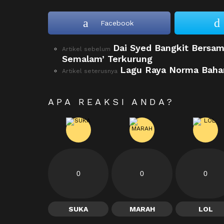
Facebook
Dai Syed Bangkit Bersama
See
Artikel sebelum
more
Semalam’ Terkurung
Lagu Raya Norma Bahar
Artikel seterusnya
APA REAKSI ANDA?
0
0
0
SUKA
MARAH
LOL