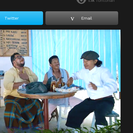
1.1k
Tontonan
Twitter
Email