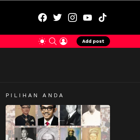
facebook
twitter
instagram
youtube
tiktok
SEARCH
LOGIN
SWITCH
Add post
SKIN
PILIHAN ANDA