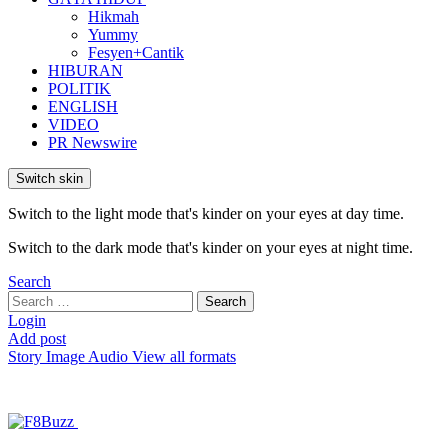
Hikmah
Yummy
Fesyen+Cantik
HIBURAN
POLITIK
ENGLISH
VIDEO
PR Newswire
Switch skin
Switch to the light mode that's kinder on your eyes at day time.
Switch to the dark mode that's kinder on your eyes at night time.
Search
Search
Search
for:
Login
Add post
Story
Image
Audio
View all formats