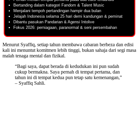
Bertanding dalam kategori Fandom & Talent Music
Menjalani tempoh pertandingan hampir dua bulan
Jelajah Indonesia selama 25 hari demi kandungan & peminat
Dibantu pasukan Pandarian & Agensi Intolive
Fokus 2026: perniagaan, paranormal & seni persembahan
Menurut Syaffiq, setiap tahun membawa cabaran berbeza dan edisi
kali ini menuntut komitmen lebih tinggi, bukan sahaja dari segi masa
malah tenaga mental dan fizikal.
“Bagi saya, dapat berada di kedudukan ini pun sudah
cukup bermakna. Saya pernah di tempat pertama, dan
tahun ini di tempat kedua pun tetap satu kemenangan,”
– Syaffiq Sahli.