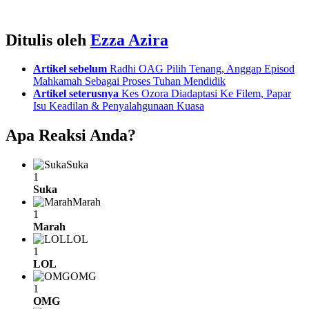
Ditulis oleh
Ezza Azira
See
Artikel sebelum
Radhi OAG Pilih Tenang, Anggap Episod
more
Mahkamah Sebagai Proses Tuhan Mendidik
Artikel seterusnya
Kes Ozora Diadaptasi Ke Filem, Papar
Isu Keadilan & Penyalahgunaan Kuasa
Apa Reaksi Anda?
Suka
1
Suka
Marah
1
Marah
LOL
1
LOL
OMG
1
OMG