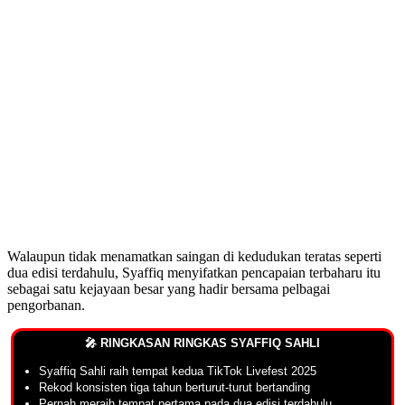
Walaupun tidak menamatkan saingan di kedudukan teratas seperti
dua edisi terdahulu, Syaffiq menyifatkan pencapaian terbaharu itu
sebagai satu kejayaan besar yang hadir bersama pelbagai
pengorbanan.
🎤 RINGKASAN RINGKAS SYAFFIQ SAHLI
Syaffiq Sahli raih tempat kedua TikTok Livefest 2025
Rekod konsisten tiga tahun berturut-turut bertanding
Pernah meraih tempat pertama pada dua edisi terdahulu