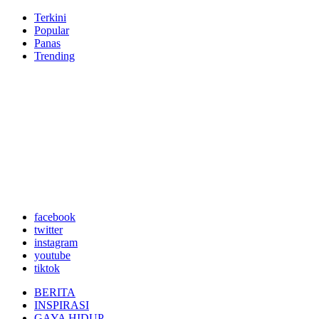
Terkini
Popular
Panas
Trending
facebook
twitter
instagram
youtube
tiktok
BERITA
INSPIRASI
GAYA HIDUP