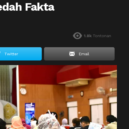
edah Fakta
1.8k
Tontonan
Twitter
Email