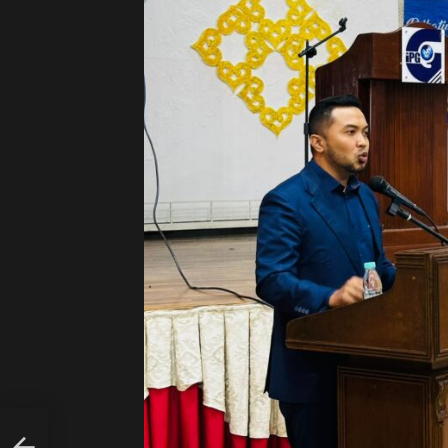
Grind
p