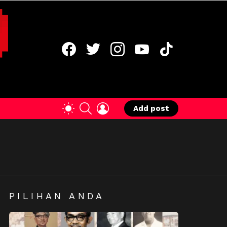
facebook
twitter
instagram
youtube
tiktok
SEARCH
LOGIN
SWITCH
Add post
SKIN
PILIHAN ANDA