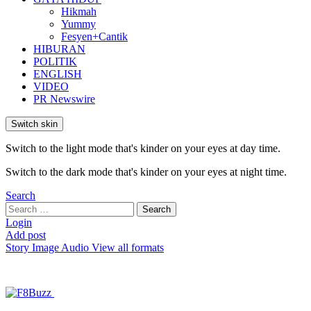
Hikmah
Yummy
Fesyen+Cantik
HIBURAN
POLITIK
ENGLISH
VIDEO
PR Newswire
Switch skin
Switch to the light mode that's kinder on your eyes at day time.
Switch to the dark mode that's kinder on your eyes at night time.
Search
Search
Search
for:
Login
Add post
Story
Image
Audio
View all formats