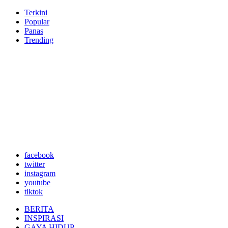
Terkini
Popular
Panas
Trending
facebook
twitter
instagram
youtube
tiktok
BERITA
INSPIRASI
GAYA HIDUP