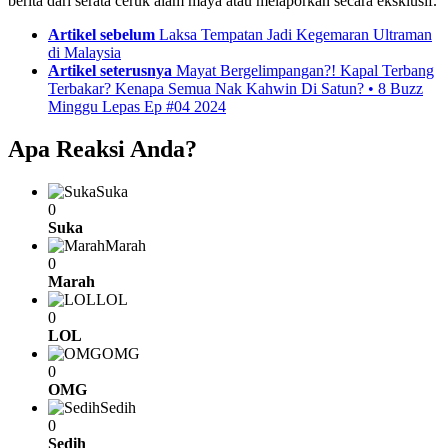
berita dari serata ceruk alam maya atau melaporkan secara eksklusif.
See
Artikel sebelum
Laksa Tempatan Jadi Kegemaran Ultraman
more
di Malaysia
Artikel seterusnya
Mayat Bergelimpangan?! Kapal Terbang
Terbakar? Kenapa Semua Nak Kahwin Di Satun? • 8 Buzz
Minggu Lepas Ep #04 2024
Apa Reaksi Anda?
Suka
0
Suka
Marah
0
Marah
LOL
0
LOL
OMG
0
OMG
Sedih
0
Sedih