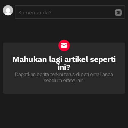
Tinggalkan
Ulasan
*
Balasan
Mahukan lagi artikel seperti
NEWSLETTER
ini?
Dapatkan berita terkini terus di peti email anda
sebelum orang lain!