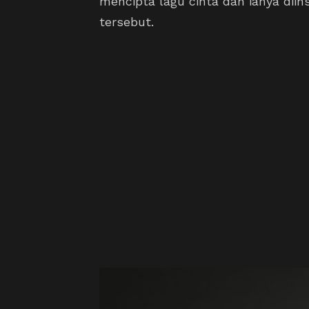
mencipta lagu cinta dan ianya diins
tersebut.