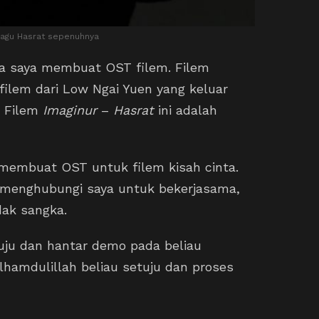
lagu Hasrat sepenuhnya
ma saya membuat OST filem. Filem
filem dari Low Ngai Yuen yang keluar
T Filem
Imaginur
–
Hasrat
ini adalah
membuat OST untuk filem kisah cinta.
i menghubungi saya untuk bekerjasama,
dak sangka.
tuju dan hantar demo pada beliau
Alhamdulillah beliau setuju dan proses