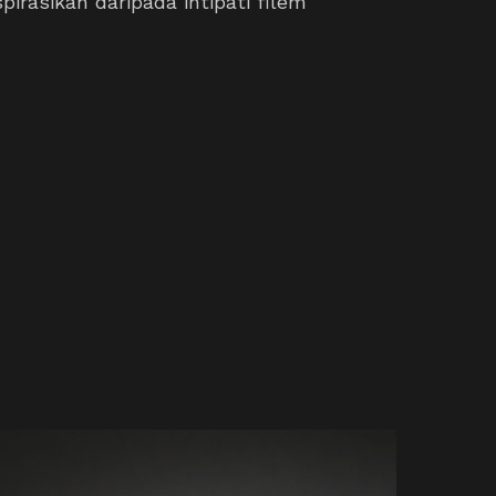
pirasikan daripada intipati filem