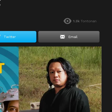
r
1.3k
Tontonan
Twitter
Email