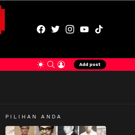
facebook
twitter
instagram
youtube
tiktok
SEARCH
LOGIN
SWITCH
Add post
SKIN
PILIHAN ANDA