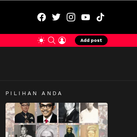
facebook
twitter
instagram
youtube
tiktok
SEARCH
LOGIN
SWITCH
Add post
SKIN
PILIHAN ANDA