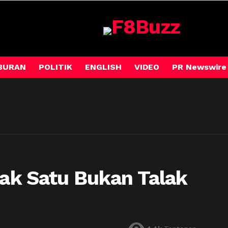
BURAN
POLITIK
ENGLISH
VIDEO
PR Newswire
lak Satu Bukan Talak