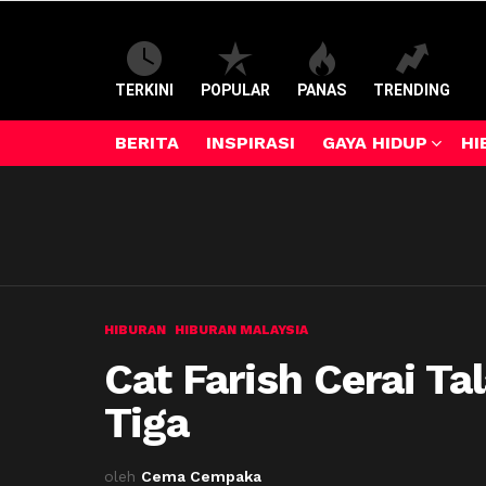
TERKINI
POPULAR
PANAS
TRENDING
BERITA
INSPIRASI
GAYA HIDUP
HI
HIBURAN
HIBURAN MALAYSIA
Cat Farish Cerai Ta
Tiga
oleh
Cema Cempaka