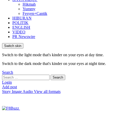
Hikmah
Yummy
Fesyen+Cantik
HIBURAN
POLITIK
ENGLISH
VIDEO
PR Newswire
Switch skin
Switch to the light mode that's kinder on your eyes at day time.
Switch to the dark mode that's kinder on your eyes at night time.
Search
Search
Search
for:
Login
Add post
Story
Image
Audio
View all formats