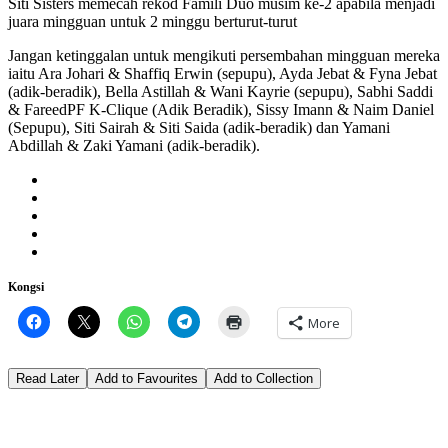
Siti Sisters memecah rekod Famili Duo musim ke-2 apabila menjadi
juara mingguan untuk 2 minggu berturut-turut
Jangan ketinggalan untuk mengikuti persembahan mingguan mereka
iaitu Ara Johari & Shaffiq Erwin (sepupu), Ayda Jebat & Fyna Jebat
(adik-beradik), Bella Astillah & Wani Kayrie (sepupu), Sabhi Saddi
& FareedPF K-Clique (Adik Beradik), Sissy Imann & Naim Daniel
(Sepupu), Siti Sairah & Siti Saida (adik-beradik) dan Yamani
Abdillah & Zaki Yamani (adik-beradik).
Kongsi
More
Read Later
Add to Favourites
Add to Collection