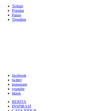
Terkini
Popular
Panas
Trending
facebook
twitter
instagram
youtube
tiktok
BERITA
INSPIRASI
GAYA HIDUP