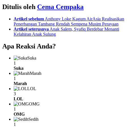
Ditulis oleh
Cema Cempaka
See
Artikel sebelum
Anthony Loke Kagum AirAsia Realisasikan
more
Penerbangan Tambang Rendah Sempena Musim Perayaan
Artikel seterusnya
Anak Salem, Syafiq Berdebar Menanti
Kelahiran Anak Sulung
Apa Reaksi Anda?
Suka
1
Suka
Marah
1
Marah
LOL
3
LOL
OMG
1
OMG
Sedih
1