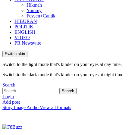
Hikmah
Yummy
Fesyen+Cantik
HIBURAN
POLITIK
ENGLISH
VIDEO
PR Newswire
Switch skin
Switch to the light mode that's kinder on your eyes at day time.
Switch to the dark mode that's kinder on your eyes at night time.
Search
Search
Search
for:
Login
Add post
Story
Image
Audio
View all formats