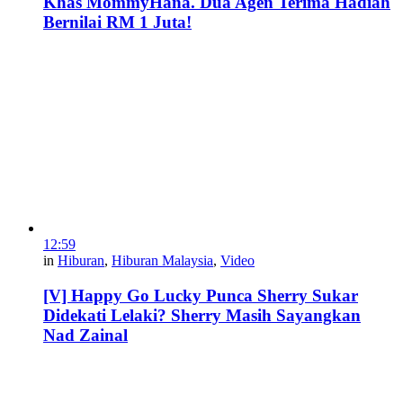
Khas MommyHana. Dua Agen Terima Hadiah
Bernilai RM 1 Juta!
12:59
in
Hiburan
,
Hiburan Malaysia
,
Video
[V] Happy Go Lucky Punca Sherry Sukar
Didekati Lelaki? Sherry Masih Sayangkan
Nad Zainal