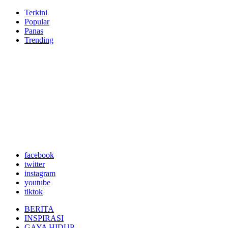
Terkini
Popular
Panas
Trending
facebook
twitter
instagram
youtube
tiktok
BERITA
INSPIRASI
GAYA HIDUP