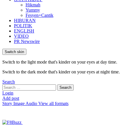
Hikmah
Yummy
Fesyen+Cantik
HIBURAN
POLITIK
ENGLISH
VIDEO
PR Newswire
Switch skin
Switch to the light mode that's kinder on your eyes at day time.
Switch to the dark mode that's kinder on your eyes at night time.
Search
Search
Search
for:
Login
Add post
Story
Image
Audio
View all formats