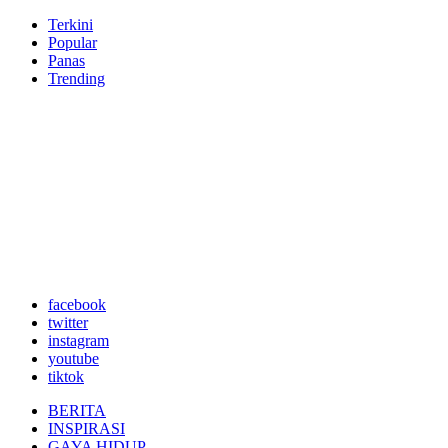
Terkini
Popular
Panas
Trending
facebook
twitter
instagram
youtube
tiktok
BERITA
INSPIRASI
GAYA HIDUP