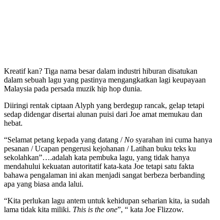
Kreatif kan? Tiga nama besar dalam industri hiburan disatukan
dalam sebuah lagu yang pastinya mengangkatkan lagi keupayaan
Malaysia pada persada muzik hip hop dunia.
Diiringi rentak ciptaan Alyph yang berdegup rancak, gelap tetapi
sedap didengar disertai alunan puisi dari Joe amat memukau dan
hebat.
“Selamat petang kepada yang datang /
No
syarahan ini cuma hanya
pesanan / Ucapan pengerusi kejohanan / Latihan buku teks ku
sekolahkan”….adalah kata pembuka lagu, yang tidak hanya
mendahului kekuatan autoritatif kata-kata Joe tetapi satu fakta
bahawa pengalaman ini akan menjadi sangat berbeza berbanding
apa yang biasa anda lalui.
“Kita perlukan lagu antem untuk kehidupan seharian kita, ia sudah
lama tidak kita miliki.
This is the one
”, “ kata Joe Flizzow.