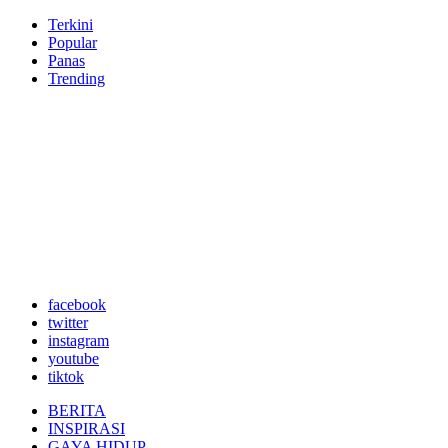
Terkini
Popular
Panas
Trending
facebook
twitter
instagram
youtube
tiktok
BERITA
INSPIRASI
GAYA HIDUP