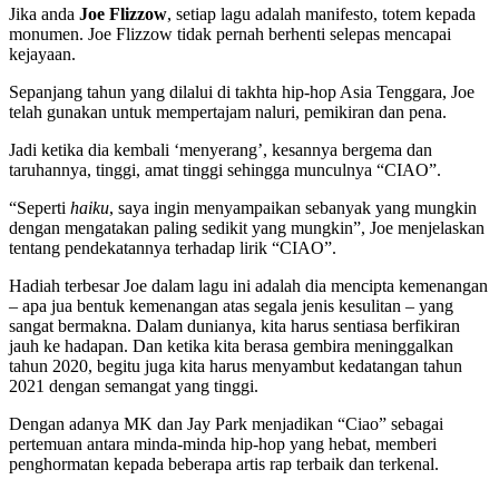
Jika anda
Joe Flizzow
, setiap lagu adalah manifesto, totem kepada
monumen. Joe Flizzow tidak pernah berhenti selepas mencapai
kejayaan.
Sepanjang tahun yang dilalui di takhta hip-hop Asia Tenggara, Joe
telah gunakan untuk mempertajam naluri, pemikiran dan pena.
Jadi ketika dia kembali ‘menyerang’, kesannya bergema dan
taruhannya, tinggi, amat tinggi sehingga munculnya “CIAO”.
“Seperti
haiku
, saya ingin menyampaikan sebanyak yang mungkin
dengan mengatakan paling sedikit yang mungkin”, Joe menjelaskan
tentang pendekatannya terhadap lirik “CIAO”.
Hadiah terbesar Joe dalam lagu ini adalah dia mencipta kemenangan
– apa jua bentuk kemenangan atas segala jenis kesulitan – yang
sangat bermakna. Dalam dunianya, kita harus sentiasa berfikiran
jauh ke hadapan. Dan ketika kita berasa gembira meninggalkan
tahun 2020, begitu juga kita harus menyambut kedatangan tahun
2021 dengan semangat yang tinggi.
Dengan adanya MK dan Jay Park menjadikan “Ciao” sebagai
pertemuan antara minda-minda hip-hop yang hebat, memberi
penghormatan kepada beberapa artis rap terbaik dan terkenal.