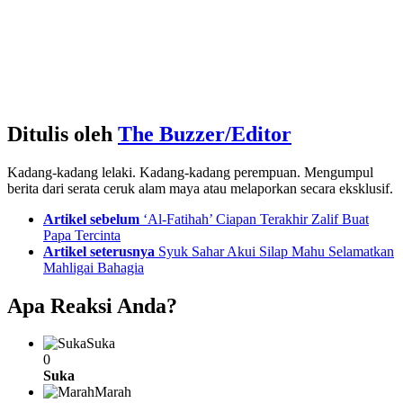
Ditulis oleh
The Buzzer/Editor
Kadang-kadang lelaki. Kadang-kadang perempuan. Mengumpul
berita dari serata ceruk alam maya atau melaporkan secara eksklusif.
See
Artikel sebelum
‘Al-Fatihah’ Ciapan Terakhir Zalif Buat
more
Papa Tercinta
Artikel seterusnya
Syuk Sahar Akui Silap Mahu Selamatkan
Mahligai Bahagia
Apa Reaksi Anda?
Suka
0
Suka
Marah