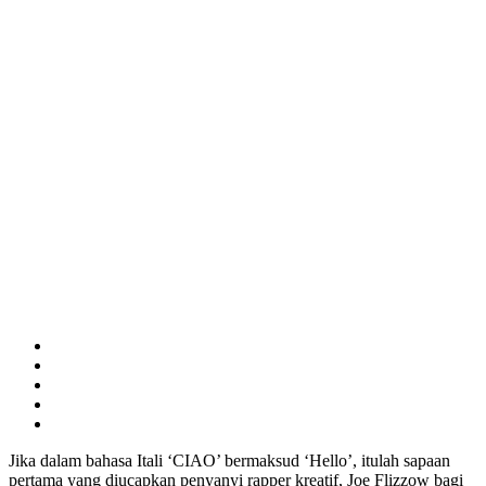
Jika dalam bahasa Itali ‘CIAO’ bermaksud ‘Hello’, itulah sapaan
pertama yang diucapkan penyanyi rapper kreatif, Joe Flizzow bagi