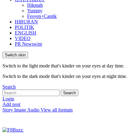
Hikmah
Yummy
Fesyen+Cantik
HIBURAN
POLITIK
ENGLISH
VIDEO
PR Newswire
Switch skin
Switch to the light mode that's kinder on your eyes at day time.
Switch to the dark mode that's kinder on your eyes at night time.
Search
Search
Search
for:
Login
Add post
Story
Image
Audio
View all formats