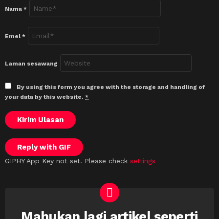
Nama
*
Emel
*
Laman sesawang
By using this form you agree with the storage and handling of
your data by this website.
*
Kirim Ulasan
Reply with
GIF
GIPHY App Key not set. Please check
settings
Mahukan lagi artikel seperti
NEWSLETTER