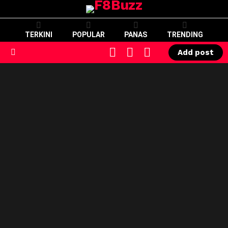
TERKINI
POPULAR
PANAS
TRENDING
CART
LOGIN
SWITCH
Add post
SKIN
Menu