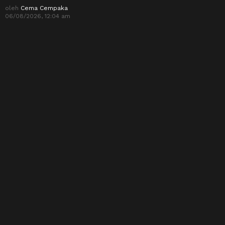
oleh
Cema Cempaka
06/08/2026, 12:04 am