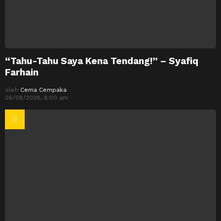
“Tahu-Tahu Saya Kena Tendang!” – Syafiq
Farhain
oleh
Cema Cempaka
06/08/2026, 8:00 am