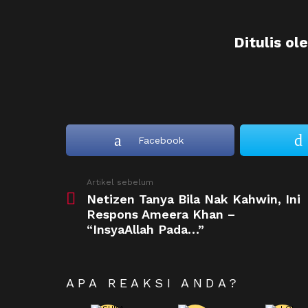
Ditulis ol
Facebook
See
Artikel sebelum
more
Netizen Tanya Bila Nak Kahwin, Ini
Respons Ameera Khan –
“InsyaAllah Pada…”
APA REAKSI ANDA?