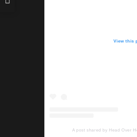
View this
A post shared by Head Over 