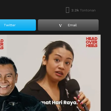
2.2k
Tontonan
Twitter
Email