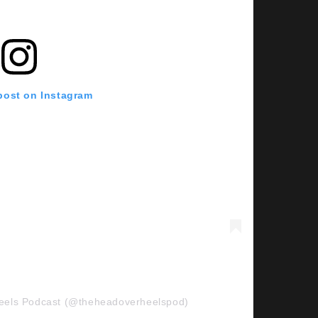
 post on Instagram
Heels Podcast (@theheadoverheelspod)