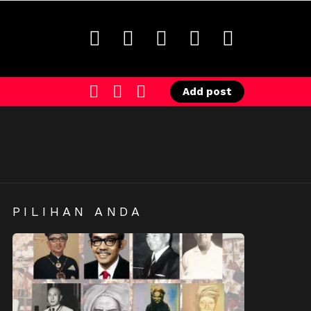
facebook
twitter
instagram
youtube
tiktok
SEARCH
LOGIN
SWITCH
Add post
SKIN
PILIHAN ANDA