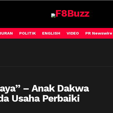
BURAN
POLITIK
ENGLISH
VIDEO
PR Newswire
Saya” – Anak Dakwa
Ada Usaha Perbaiki