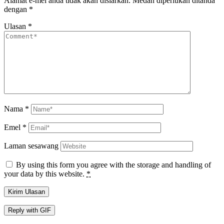
Alamat e-mel anda tidak akan disiarkan.
Medan diperlukan ditanda
dengan
*
Ulasan
*
Nama
*
Emel
*
Laman sesawang
By using this form you agree with the storage and handling of
your data by this website.
*
Kirim Ulasan
Reply with
GIF