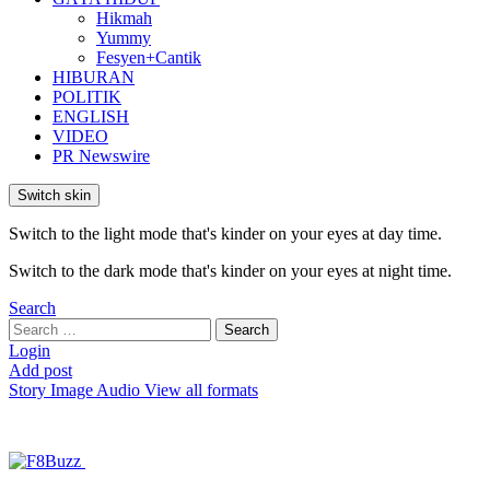
Hikmah
Yummy
Fesyen+Cantik
HIBURAN
POLITIK
ENGLISH
VIDEO
PR Newswire
Switch skin
Switch to the light mode that's kinder on your eyes at day time.
Switch to the dark mode that's kinder on your eyes at night time.
Search
Search
Search
for:
Login
Add post
Story
Image
Audio
View all formats