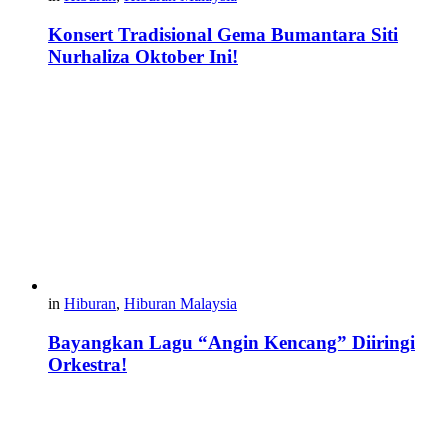
Konsert Tradisional Gema Bumantara Siti
Nurhaliza Oktober Ini!
in
Hiburan
,
Hiburan Malaysia
Bayangkan Lagu “Angin Kencang” Diiringi
Orkestra!