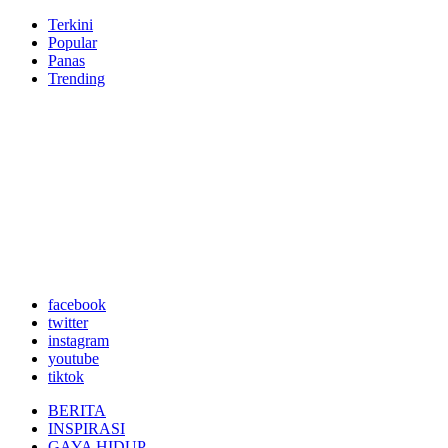
Terkini
Popular
Panas
Trending
facebook
twitter
instagram
youtube
tiktok
BERITA
INSPIRASI
GAYA HIDUP