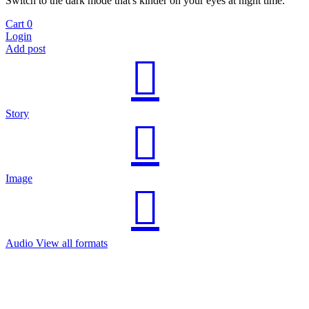
Switch to the dark mode that's kinder on your eyes at night time.
Cart
0
Login
Add post
Story
Image
Audio
View all formats