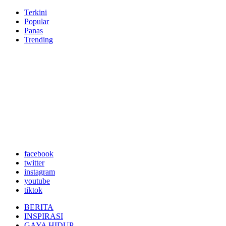
Terkini
Popular
Panas
Trending
facebook
twitter
instagram
youtube
tiktok
BERITA
INSPIRASI
GAYA HIDUP