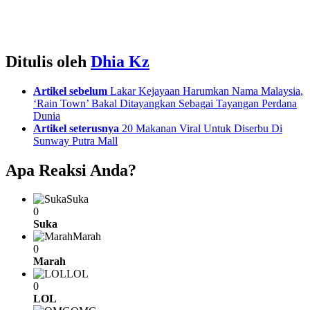
Ditulis oleh
Dhia Kz
See
Artikel sebelum
Lakar Kejayaan Harumkan Nama Malaysia,
more
‘Rain Town’ Bakal Ditayangkan Sebagai Tayangan Perdana
Dunia
Artikel seterusnya
20 Makanan Viral Untuk Diserbu Di
Sunway Putra Mall
Apa Reaksi Anda?
Suka
0
Suka
Marah
0
Marah
LOL
0
LOL