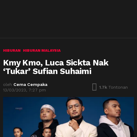
HIBURAN
HIBURAN MALAYSIA
Kmy Kmo, Luca Sickta Nak
‘Tukar’ Sufian Suhaimi
oleh
Cema Cempaka
1.7k
Tontonan
13/03/2023, 7:27 pm