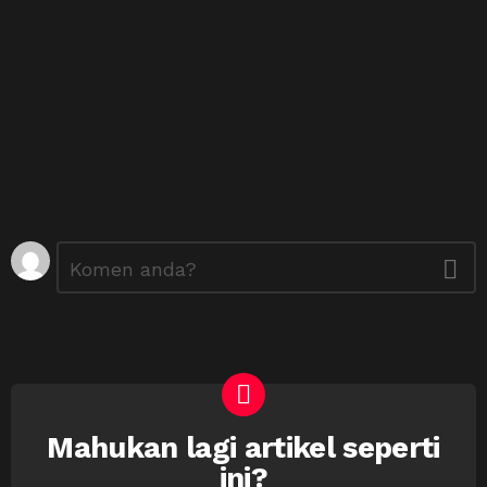
Tinggalkan
Ulasan
*
Balasan
Mahukan lagi artikel seperti
NEWSLETTER
ini?