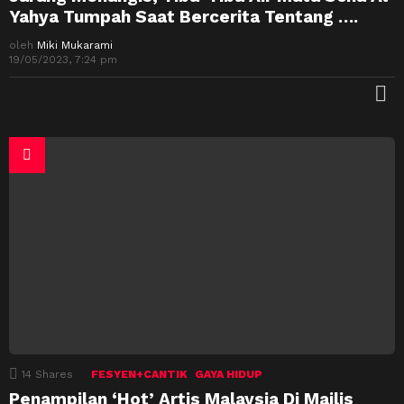
Yahya Tumpah Saat Bercerita Tentang ….
oleh
Miki Mukarami
19/05/2023, 7:24 pm
M
14
Shares
FESYEN+CANTIK
GAYA HIDUP
Penampilan ‘Hot’ Artis Malaysia Di Majlis