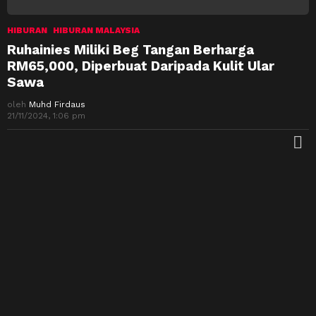
HIBURAN
HIBURAN MALAYSIA
Ruhainies Miliki Beg Tangan Berharga
RM65,000, Diperbuat Daripada Kulit Ular
Sawa
oleh
Muhd Firdaus
21/11/2024, 1:06 pm
M