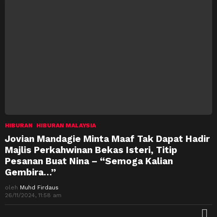
HIBURAN
HIBURAN MALAYSIA
Jovian Mandagie Minta Maaf Tak Dapat Hadir
Majlis Perkahwinan Bekas Isteri, Titip
Pesanan Buat Nina – “Semoga Kalian
Gembira…”
oleh
Muhd Firdaus
26/11/2024, 11:58 am
M