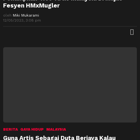
Fesyen HMxMugler
oleh
Miki Mukarami
12/05/2023, 3:08 pm
M
BERITA
GAYA HIDUP
MALAYSIA
Guna Artis Sebagai Duta Berjaya Kalau