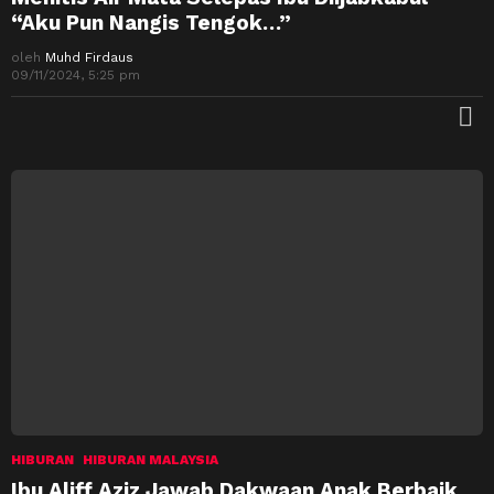
“Aku Pun Nangis Tengok…”
oleh
Muhd Firdaus
09/11/2024, 5:25 pm
M
HIBURAN
HIBURAN MALAYSIA
Ibu Aliff Aziz Jawab Dakwaan Anak Berbaik