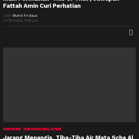
Fattah Amin Curi Perhatian
oleh
Muhd Firdaus
07/11/2024, 9:19 pm
M
HIBURAN
HIBURAN MALAYSIA
Jarang Menangis, Tiba-Tiba Air Mata Scha Al