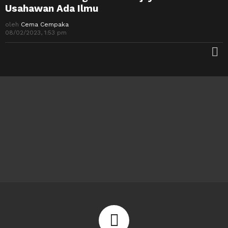
Usahawan Ada Ilmu
oleh
Cema Cempaka
08/02/2023, 1:53 pm
M