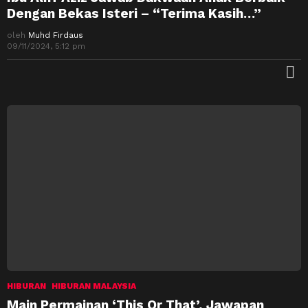
Dengan Bekas Isteri – “Terima Kasih…”
oleh
Muhd Firdaus
09/11/2024, 5:12 pm
M
HIBURAN
HIBURAN MALAYSIA
Main Permainan ‘This Or That’, Jawapan