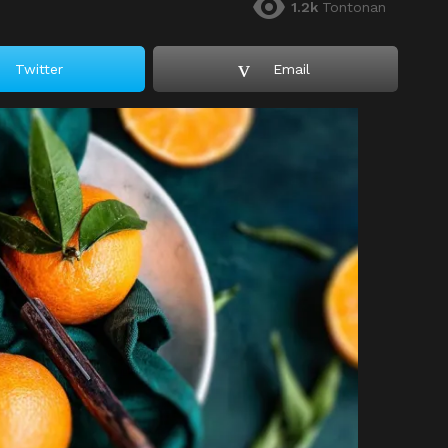
1.2k
Tontonan
Twitter
Email