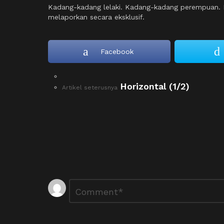
o
Kadang-kadang lelaki. Kadang-kadang perempuan. M
melaporkan secara eksklusif.
n
Facebook
See
Horizontal (1/2)
more
Artikel seterusnya
Tinggalkan
Ulasan
*
Balasan