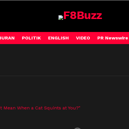
BURAN
POLITIK
ENGLISH
VIDEO
PR Newswire
It Mean When a Cat Squints at You?"