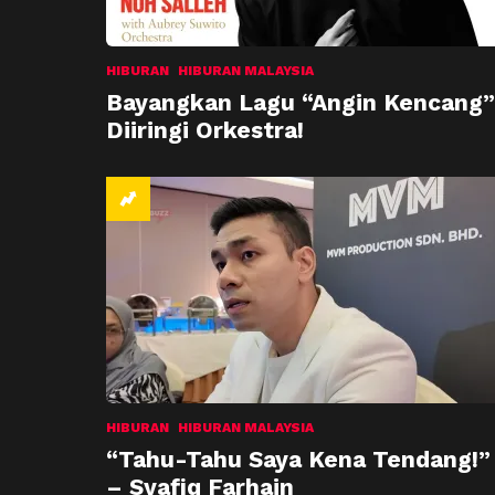
HIBURAN
HIBURAN MALAYSIA
Bayangkan Lagu “Angin Kencang”
Diiringi Orkestra!
HIBURAN
HIBURAN MALAYSIA
“Tahu-Tahu Saya Kena Tendang!”
– Syafiq Farhain