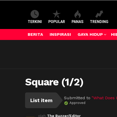
TERKINI
POPULAR
PANAS
TRENDING
BERITA
INSPIRASI
GAYA HIDUP
HI
Square (1/2)
Submitted to
"What Does 
List item
Approved
oleh
The Buzzer/Editor