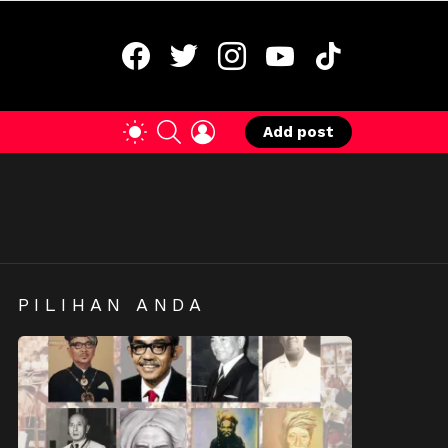
facebook
twitter
instagram
youtube
tiktok
SEARCH
LOGIN
SWITCH
Add post
SKIN
PILIHAN ANDA