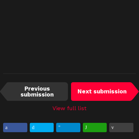
I
Previous
Next submission
t
submission
e
m
View full list
n
a
v
i