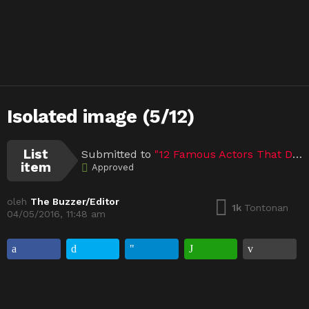
Isolated image (5/12)
List
Submitted to
"12 Famous Actors That Don’t Understand What’s Going On (Open list)"
item
Approved
oleh
The Buzzer/Editor
1k
Tontonan
04/05/2016, 11:48 am