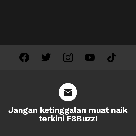
facebook
twitter
instagram
youtube
tiktok
Jangan ketinggalan muat naik
terkini F8Buzz!