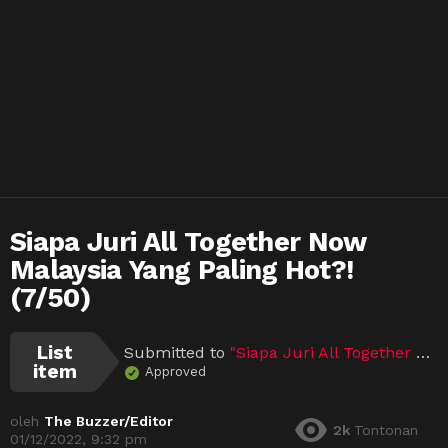
Siapa Juri All Together Now
Malaysia Yang Paling Hot?!
(7/50)
List
Submitted to
"Siapa Juri All Together Now Malaysia Yang Paling Hot?!"
item
Approved
oleh
The Buzzer/Editor
2k
Tontonan
01/12/2022, 9:32 pm