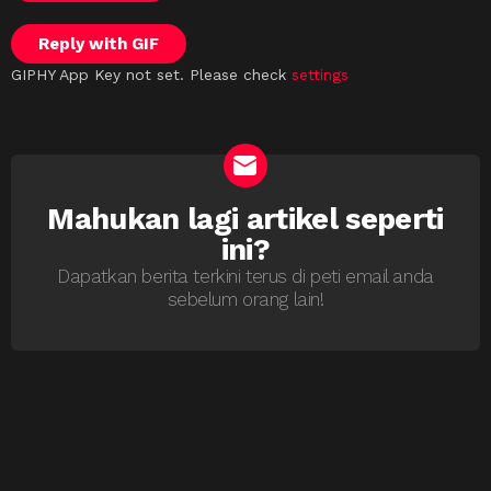
Reply with
GIF
GIPHY App Key not set. Please check
settings
Mahukan lagi artikel seperti
NEWSLETTER
ini?
Dapatkan berita terkini terus di peti email anda
sebelum orang lain!