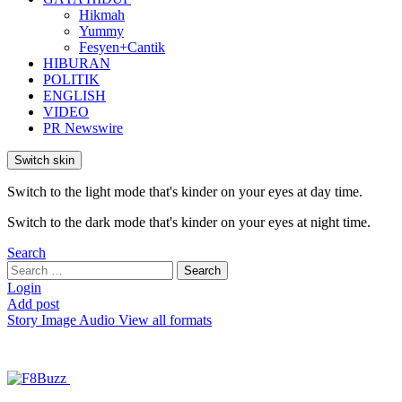
Hikmah
Yummy
Fesyen+Cantik
HIBURAN
POLITIK
ENGLISH
VIDEO
PR Newswire
Switch skin
Switch to the light mode that's kinder on your eyes at day time.
Switch to the dark mode that's kinder on your eyes at night time.
Search
Search
Search
for:
Login
Add post
Story
Image
Audio
View all formats