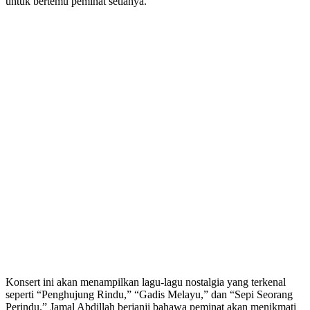
untuk bertemu peminat setianya.
Konsert ini akan menampilkan lagu-lagu nostalgia yang terkenal
seperti “Penghujung Rindu,” “Gadis Melayu,” dan “Sepi Seorang
Perindu.” Jamal Abdillah berjanji bahawa peminat akan menikmati