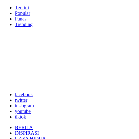
Terkini
Popular
Panas
Trending
facebook
twitter
instagram
youtube
tiktok
BERITA
INSPIRASI
GAYA HIDUP