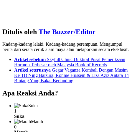
Ditulis oleh
The Buzzer/Editor
Kadang-kadang lelaki. Kadang-kadang perempuan. Mengumpul
berita dari serata ceruk alam maya atau melaporkan secara eksklusif.
See
Artikel sebelum
Skyhill Clinic Diiktiraf Pusat Pemeriksaan
more
Hormon Terbesar oleh Malaysia Book of Records
Artikel seterusnya
Gegar Vaganza Kembali Dengan Musim
Ke-11! Ning Baizura, Ronnie Hussein & Liza Aziz Antara 14
Bintang Yang Bakal Bertanding
Apa Reaksi Anda?
Suka
1
Suka
Marah
0