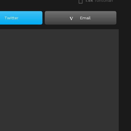
1.8k
Tontonan
Twitter
Email