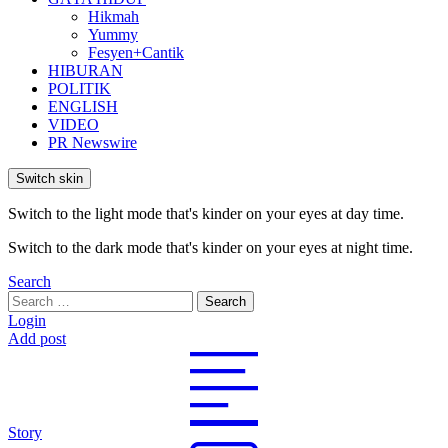
Hikmah
Yummy
Fesyen+Cantik
HIBURAN
POLITIK
ENGLISH
VIDEO
PR Newswire
Switch skin
Switch to the light mode that's kinder on your eyes at day time.
Switch to the dark mode that's kinder on your eyes at night time.
Search
Search
Search
for:
Login
Add post
Story