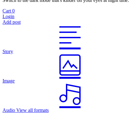
Switch to the dark mode that's kinder on your eyes at night time.
Cart
0
Login
Add post
Story
Image
Audio
View all formats