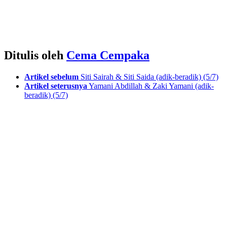
Ditulis oleh
Cema Cempaka
See
Artikel sebelum
Siti Sairah & Siti Saida (adik-beradik) (5/7)
more
Artikel seterusnya
Yamani Abdillah & Zaki Yamani (adik-
beradik) (5/7)