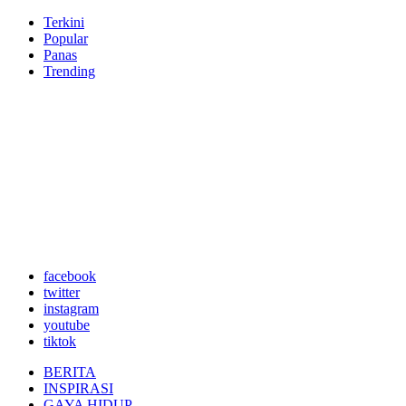
Terkini
Popular
Panas
Trending
facebook
twitter
instagram
youtube
tiktok
BERITA
INSPIRASI
GAYA HIDUP