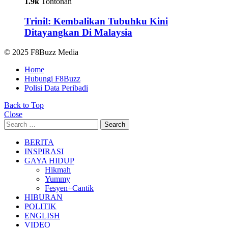
1.9k
Tontonan
Trinil: Kembalikan Tubuhku Kini
Ditayangkan Di Malaysia
© 2025 F8Buzz Media
Home
Hubungi F8Buzz
Polisi Data Peribadi
Back to Top
Close
Search
Search
for:
BERITA
INSPIRASI
GAYA HIDUP
Hikmah
Yummy
Fesyen+Cantik
HIBURAN
POLITIK
ENGLISH
VIDEO