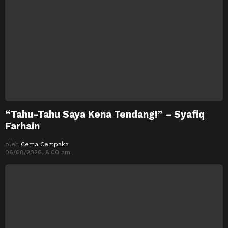
“Tahu-Tahu Saya Kena Tendang!” – Syafiq
Farhain
oleh
Cema Cempaka
06/08/2026, 8:00 am