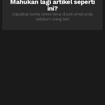
Mahukan lagi artikel seperti
NEWSLETTER
ini?
Dapatkan berita terkini terus di peti email anda
sebelum orang lain!