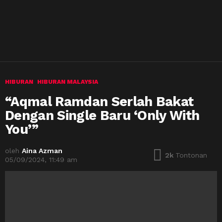
HIBURAN
HIBURAN MALAYSIA
“Aqmal Ramdan Serlah Bakat
Dengan Single Baru ‘Only With
You’”
oleh
Aina Azman
2k
Tontonan
05/09/2024, 11:49 am