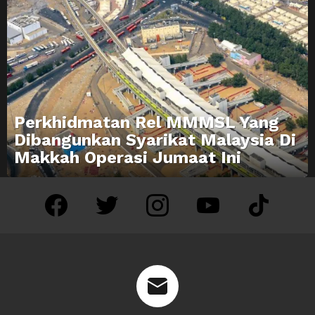
Perkhidmatan Rel MMMSL Yang
Dibangunkan Syarikat Malaysia Di
Makkah Operasi Jumaat Ini
facebook
twitter
instagram
youtube
tiktok