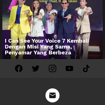
I Can See Your Voice 7 Kembali
Dengan Misi Yang Sama,
Penyamar Yang Berbeza
facebook
twitter
instagram
youtube
tiktok