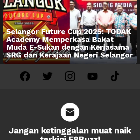
Selangor Future Cup 2025: TODAK
Academy Memperkasa Bakat
Muda E-Sukan dengan Kerjasama
SRG dan Kerajaan Negeri Selangor
facebook
twitter
instagram
youtube
tiktok
Jangan ketinggalan muat naik
terkini F8Buzz!