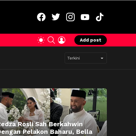
facebook
twitter
instagram
youtube
tiktok
SEARCH
LOGIN
SWITCH
Add post
SKIN
edza Rosli Sah Berkahwin
engan Pelakon Baharu, Bella