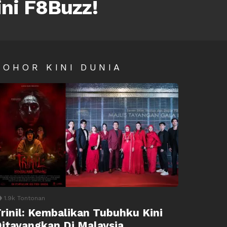
ini F8Buzz!
SOHOR KINI DUNIA
1.9k
Tontonan
rinil: Kembalikan Tubuhku Kini
itayangkan Di Malaysia