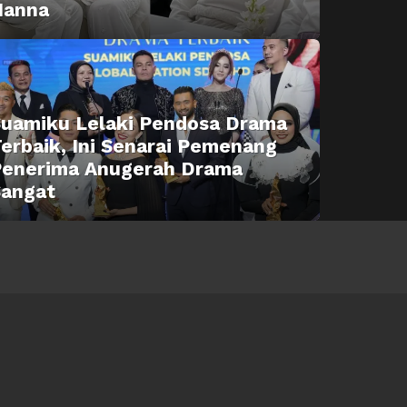
Hanna
uamiku Lelaki Pendosa Drama
erbaik, Ini Senarai Pemenang
Penerima Anugerah Drama
Sangat