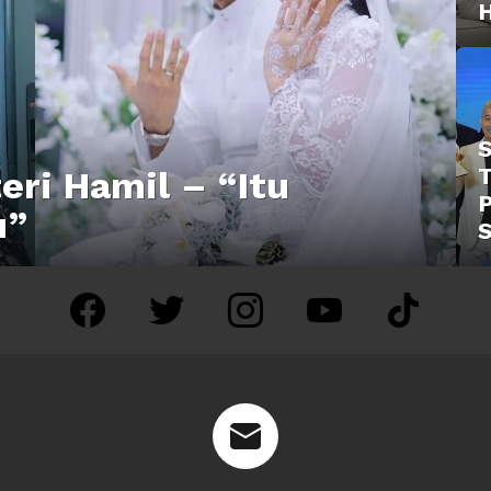
S
T
teri Hamil – “Itu
u”
facebook
twitter
instagram
youtube
tiktok