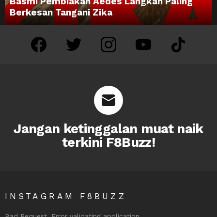
Basmi Pembiakan Aedes Langkah Paling
Berkesan Tangani Zika
facebook
twitter
instagram
youtube
tiktok
Jangan ketinggalan muat naik
terkini F8Buzz!
INSTAGRAM F8BUZZ
Bad Request. Error validating application