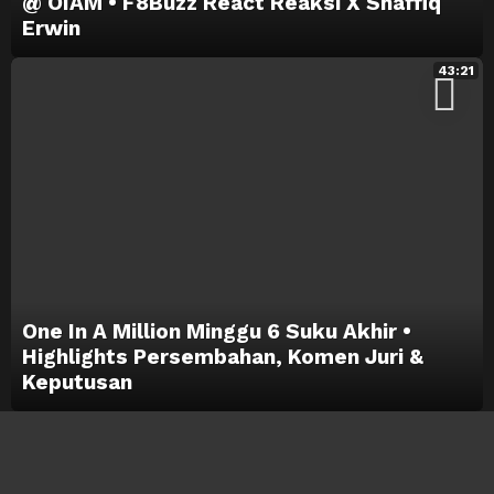
@ OIAM • F8Buzz React Reaksi X Shaffiq
Erwin
43:21
One In A Million Minggu 6 Suku Akhir •
Highlights Persembahan, Komen Juri &
Keputusan