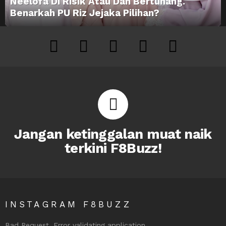
Neelofa Di Risik Atau Dah Bertunang.
Benarkah PU Riz Jejaka Pilihan?
facebook
twitter
instagram
youtube
tiktok
Jangan ketinggalan muat naik
terkini F8Buzz!
INSTAGRAM F8BUZZ
Bad Request. Error validating application