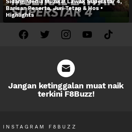
Sidang Media Muzikal Lawak Superstar 4,
Barisan Peserta, Juri Tetap & Hos •
Highlights
facebook
twitter
instagram
youtube
tiktok
Jangan ketinggalan muat naik
terkini F8Buzz!
INSTAGRAM F8BUZZ