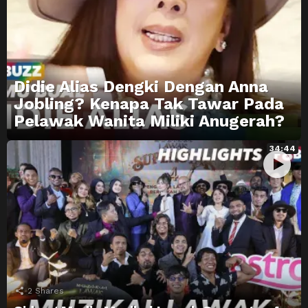
Didie Alias Dengki Dengan Anna
Jobling? Kenapa Tak Tawar Pada
Pelawak Wanita Miliki Anugerah?
34:44
2
Shares