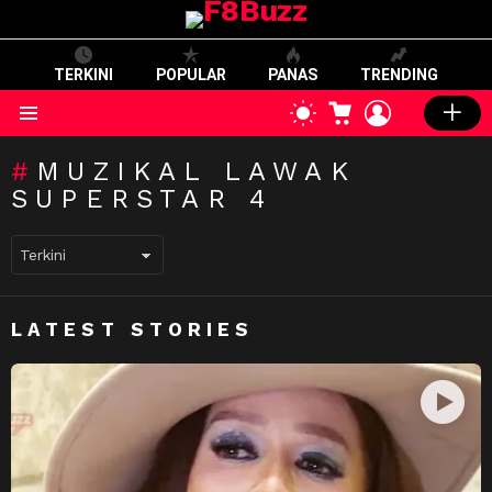
TERKINI
POPULAR
PANAS
TRENDING
CART
LOGIN
SWITCH
SKIN
Menu
MUZIKAL LAWAK
SUPERSTAR 4
LATEST STORIES